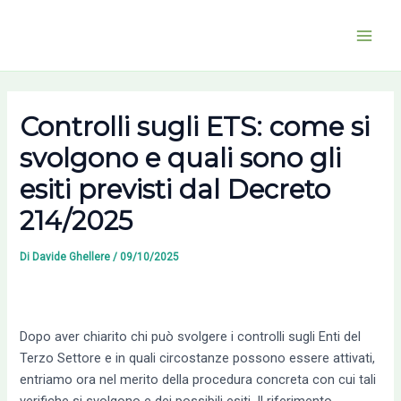
Vai
al
Main
contenuto
Men
Controlli sugli ETS: come si
svolgono e quali sono gli
esiti previsti dal Decreto
214/2025
Di
Davide Ghellere
/
09/10/2025
Dopo aver chiarito chi può svolgere i controlli sugli Enti del
Terzo Settore e in quali circostanze possono essere attivati,
entriamo ora nel merito della procedura concreta con cui tali
verifiche si svolgono e dei possibili esiti. Il riferimento